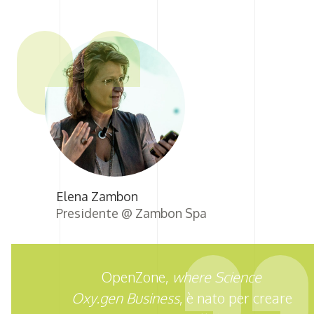
Elena Zambon
Presidente @ Zambon Spa
OpenZone,
where Science
Oxy.gen Business
, è nato per creare