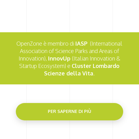
OpenZone è membro di
IASP
(International
Association of Science Parks and Areas of
Innovation),
InnovUp
(
Italian Innovation &
Startup Ecosystem
) e
Cluster Lombardo
Scienze della Vita
.
PER SAPERNE DI PIÙ