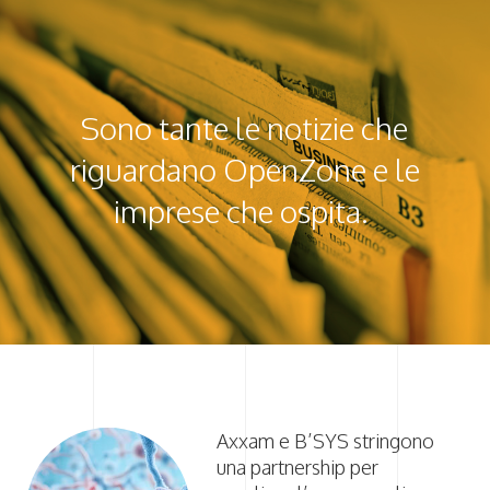
Sono tante le notizie che
riguardano OpenZone e le
imprese che ospita.
Axxam e B’SYS stringono
una partnership per