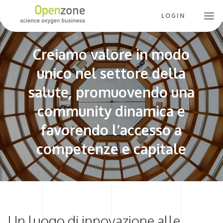
LOGIN
Creiamo valore in modo
unico nel settore della
salute, promuovendo una
community dinamica e
favorendo l’accesso a
competenze e capitale
Un luogo di innovazione alle