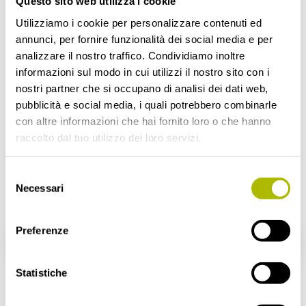
Questo sito web utilizza i cookie
Utilizziamo i cookie per personalizzare contenuti ed
annunci, per fornire funzionalità dei social media e per
analizzare il nostro traffico. Condividiamo inoltre
informazioni sul modo in cui utilizzi il nostro sito con i
nostri partner che si occupano di analisi dei dati web,
pubblicità e social media, i quali potrebbero combinarle
con altre informazioni che hai fornito loro o che hanno
WE ARE HIRING!
raccolto dal tuo utilizzo dei loro servizi.
Le imprese che fanno parte di OpenZone sono alla
Selezione
ricerca di talenti.
Necessari
del
Invia la tua candidatura.
consenso
Preferenze
SCOPRI LE POSIZIONI APERTE
Statistiche