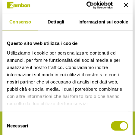
FlowMetric Europe
sviluppa saggi di
Consenso
Dettagli
Informazioni sui cookie
citometria a flusso per
caratterizzare e
Questo sito web utilizza i cookie
Utilizziamo i cookie per personalizzare contenuti ed
monitorare il sistema
annunci, per fornire funzionalità dei social media e per
analizzare il nostro traffico. Condividiamo inoltre
immunitario
informazioni sul modo in cui utilizzi il nostro sito con i
nostri partner che si occupano di analisi dei dati web,
pubblicità e social media, i quali potrebbero combinarle
con altre informazioni che hai fornito loro o che hanno
raccolto dal tuo utilizzo dei loro servizi.
Selezione
FlowMetric Europe
ha ottimizzato pannelli di
Necessari
del
citometria a flusso per analizzare le diverse
consenso