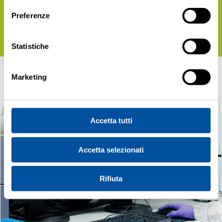
popolazioni di cellule immunitarie
e
monitorarne i cambiamenti
fenotipici
e
Preferenze
funzionali
legati all’invecchiamento.
Statistiche
Marketing
Accetta tutti
Accetta selezionati
Rifiuta