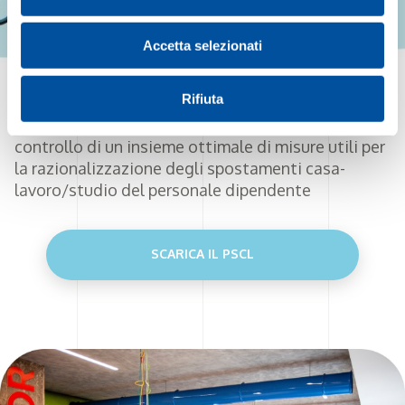
Accetta selezionati
Rifiuta
Il PSCL, Piano Spostamenti Casa-lavoro, è uno
strumento di sviluppo, implementazione e
controllo di un insieme ottimale di misure utili per
la razionalizzazione degli spostamenti casa-
lavoro/studio del personale dipendente
SCARICA IL PSCL