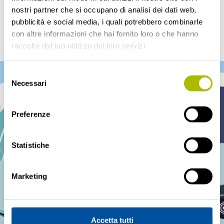
nostri partner che si occupano di analisi dei dati web,
Piano Spostamenti Casa-lavoro
pubblicità e social media, i quali potrebbero combinarle
con altre informazioni che hai fornito loro o che hanno
(PSCL)
raccolto dal tuo utilizzo dei loro servizi.
Selezione
Necessari
del
consenso
Preferenze
Statistiche
Marketing
Accetta tutti