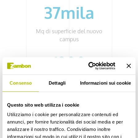
37mila
Mq di superficie del nuovo
campus
1200
Persone che il campus potrà
Consenso
Dettagli
Informazioni sui cookie
ospitare
Questo sito web utilizza i cookie
Utilizziamo i cookie per personalizzare contenuti ed
SCOPRI DI PIÙ
annunci, per fornire funzionalità dei social media e per
analizzare il nostro traffico. Condividiamo inoltre
informazioni sul modo in cui utilizzi il nostro sito con i