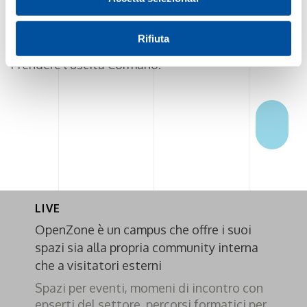
prendere SS671 a Bergamo da SP116 e Via
Aeroporto, seeguire A4/E64 in direzione di Via
Rifiuta
Costante Girardengo a Milano.
Prendere l'uscita Cormano.
LIVE
OpenZone è un campus che offre i suoi
spazi sia alla propria community interna
che a visitatori esterni
Spazi per eventi, momeni di incontro con
epserti del settore, percorsi formatici per