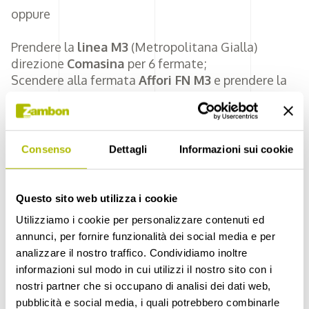
oppure
Prendere la
linea M3
(Metropolitana Gialla)
direzione
Comasina
per 6 fermate;
Scendere alla fermata
Affori FN M3
e prendere la
navetta di Openzone
, o in alternativa prendere
l’
autobus 52
(direzione Greco) o il n.
40
(direzione
Niguarda Parco Nord);
Scendere alla fermata
Cimitero di Bruzzano
;
Consenso
Dettagli
Informazioni sui cookie
Percorrere 900 m a piedi fino alla destinazione.
Questo sito web utilizza i cookie
Utilizziamo i cookie per personalizzare contenuti ed
annunci, per fornire funzionalità dei social media e per
analizzare il nostro traffico. Condividiamo inoltre
informazioni sul modo in cui utilizzi il nostro sito con i
nostri partner che si occupano di analisi dei dati web,
Malpensa, Linate, Orio al Serio
pubblicità e social media, i quali potrebbero combinarle