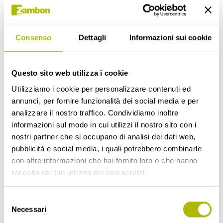
Kiwi si dedica ai seguenti aspetti:
Consenso
Dettagli
Informazioni sui cookie
Modelli predittivi: creazione di modelli
matematici predittivi per predire valori e
comportamenti;
Questo sito web utilizza i cookie
ML (Machine Learning) & AI (Artificial
Utilizziamo i cookie per personalizzare contenuti ed
Intelligence): apprendimento da dati storici,
annunci, per fornire funzionalità dei social media e per
classificazione di items, eventi, clienti;
analizzare il nostro traffico. Condividiamo inoltre
Analisi del rischio: Classificazione, reliability,
informazioni sul modo in cui utilizzi il nostro sito con i
churn prevention, manutenzione predittiva;
nostri partner che si occupano di analisi dei dati web,
Statistica per la qualità: consulenze e
pubblicità e social media, i quali potrebbero combinarle
formazione nell'ambito della statistica
con altre informazioni che hai fornito loro o che hanno
industriale e metodologia Six Sigma
raccolto dal tuo utilizzo dei loro servizi.
Big Data Analysis: Progettazione di data
lake, analisi e modellazione avanzata, analisi
Selezione
e monitoring in realtime
Necessari
del
Soluzioni Cloud: "Data products" con