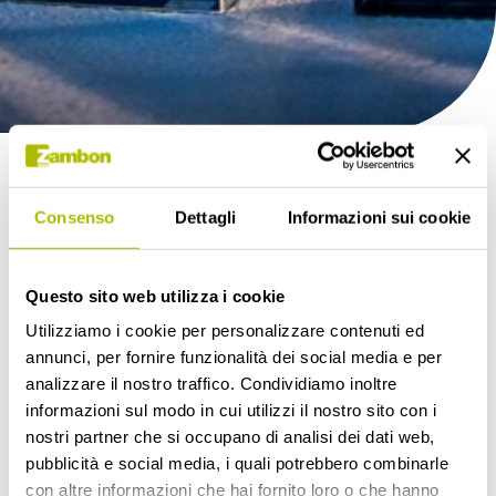
INSPIRING STORY
Open Accelerator: la tua
Consenso
Dettagli
Informazioni sui cookie
idea può cambiare le
Questo sito web utilizza i cookie
regole del gioco?
Utilizziamo i cookie per personalizzare contenuti ed
annunci, per fornire funzionalità dei social media e per
La nuova call Open Accelerator 2020 è aperta fino al 20
analizzare il nostro traffico. Condividiamo inoltre
luglio. Le start up nelle Scienze della Vita avranno
informazioni sul modo in cui utilizzi il nostro sito con i
l'opportunità di partecipare al programma di accelerazione
nostri partner che si occupano di analisi dei dati web,
che offrirà loro la possibilità di ricevere un investimento
pubblicità e social media, i quali potrebbero combinarle
seed che può raggiungere 100.000 € a progetto. Abbiamo
con altre informazioni che hai fornito loro o che hanno