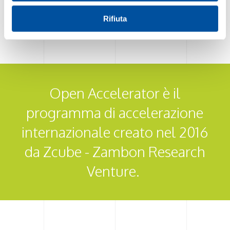
Rifiuta
Open Accelerator è il
programma di accelerazione
internazionale creato nel 2016
da Zcube - Zambon Research
Venture.