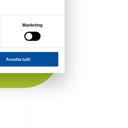
ssionata di
Marketing
insieme a suo
ici andassero
sica come uno
ezione non fu
Accetta tutti
vorare per il
lizzare la