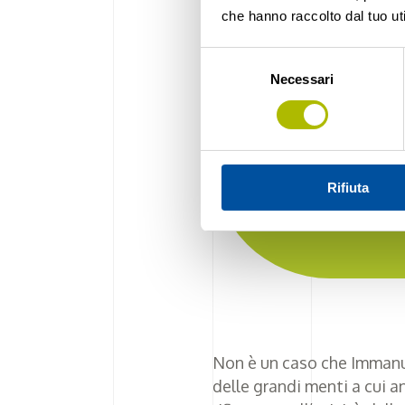
che hanno raccolto dal tuo uti
Selezione
Quell’epis
Necessari
del
scienza, che
consenso
padre, che a
più forte di
dei momenti 
Rifiuta
soltanto un’
progresso
Non è un caso che Immanue
delle grandi menti a cui an