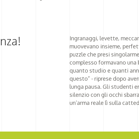
enza!
Ingranaggi, levette, meccan
muovevano insieme, perfett
puzzle che presi singolarm
complesso formavano una 
quanto studio e quanti anni 
questo” - riprese dopo ave
lunga pausa. Gli studenti e
silenzio con gli occhi sbarr
un’arma reale lì sulla catte