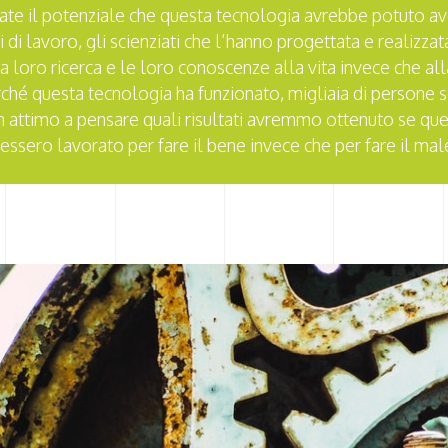
e il potenziale che questa tecnologia avrebbe potuto aver
i di lavoro, gli scienziati che l’hanno progettata e realizza
a loro ricerca e le loro conoscenze alla vita invece che al
ché questa tecnologia ha funzionato, migliaia di persone
 attimo a pensare quali risultati avremmo ottenuto se queg
essero lavorato per fare il bene invece che per fare il mal