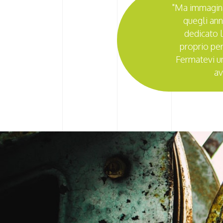
"Ma immaginat
quegli ann
dedicato l
proprio per
Fermatevi un
av