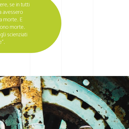
e, se in tutti
ta avessero
la morte. E
 sono morte.
li scienziati
e”.