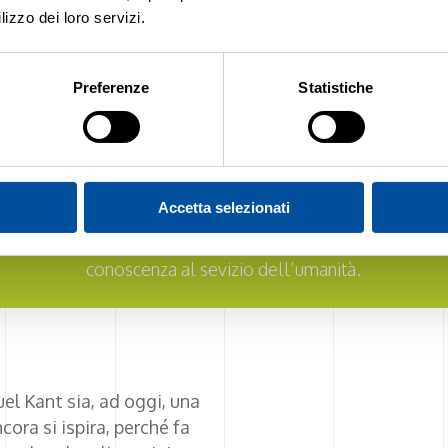
lizzo dei loro servizi.
odio, è ancora vivo nella mente di Marta, una ragazza appa
Preferenze
Statistiche
 si divertiva a lavorare sull’impianto elettrico di casa sua 
priva le marmitte degli scooter per capire perché i suoi am
 lei. Marta racconta dell’incontro con quel professore di Fi
rappresentativi della sua adolescenza. Sì perché quella l
Accetta selezionati
ispirazione in più per continuare a studiare la scienza o a la
 tecnologico, ma un’esortazione a fare la cosa giusta, a uti
conoscenza al sevizio dell’umanità.
l Kant sia, ad oggi, una
cora si ispira, perché fa