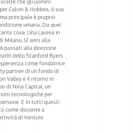
e scelte che gli uomini
per Calvin & Hobbes, il suo
ema principale è proprio
 condizione umana. Da quel
nte cose. Una Laurea in
i Milano, 12 anni alla
 6 passati alla direzione
Heatlh dello Stanford Byers
esperienza come fondatrice
ty partner di un fondo di
n Valley e il ritorno in
po di Nina Capital, un
zioni tecnologiche per
persone. E in tutti questi
ato come docente a
attività di Venture